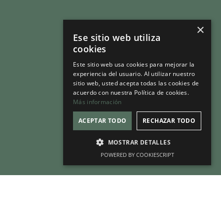
Somos la
×
Mesa del
Ese sitio web utiliza
cookies
Tabaco
Este sitio web usa cookies para mejorar la
experiencia del usuario. Al utilizar nuestro
sitio web, usted acepta todas las cookies de
acuerdo con nuestra Política de cookies.
Más información
ACEPTAR TODO
RECHAZAR TODO
MOSTRAR DETALLES
POWERED BY COOKIESCRIPT