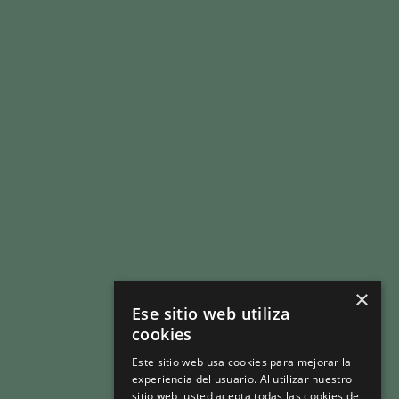
ÁREAS DE ACTUACIÓN
DATOS DEL SECTOR
CAMPAÑA DEPENDE DE TODOS
LEGISLACIÓN
PRENSA
COMPLIANCE
CONTACTO
×
Ese sitio web utiliza
ÁREA SOCIOS
cookies
Este sitio web usa cookies para mejorar la
experiencia del usuario. Al utilizar nuestro
sitio web, usted acepta todas las cookies de